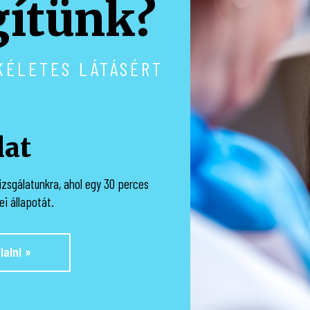
ítünk?
si időben.
ebben
KÉLETES LÁTÁSÉRT
lat
zsgálatunkra, ahol egy 30 perces
i állapotát.
lalni