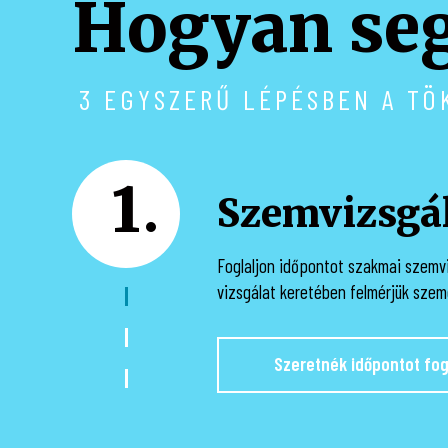
Hogyan seg
üzletünkben tud átvenni nyitvatartá
Nyitvatartásunkról bőv
3 EGYSZERŰ LÉPÉSBEN A TÖ
1
Szemvizsgá
Foglaljon időpontot szakmai szemvi
vizsgálat keretében felmérjük szeme
Szeretnék időpontot fog