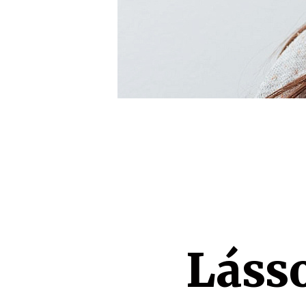
Lásso