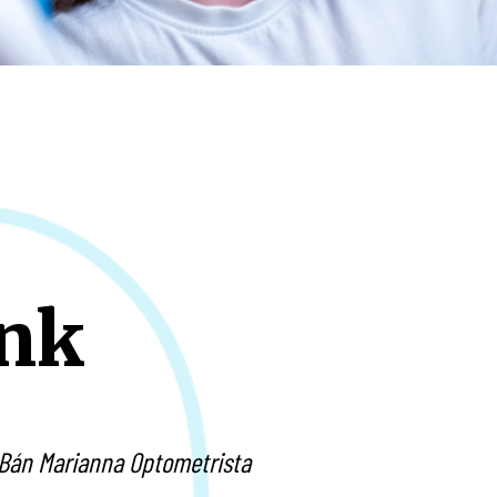
unk
 Bán Marianna Optometrista
Több mint 20 éve szem