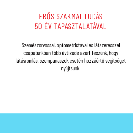
ERŐS SZAKMAI TUDÁS
50 ÉV TAPASZTALATÁVAL
Szemészorvossal, optometristával és látszerésszel
csapatunkban több évtizede azért teszünk, hogy
látásromlás, szempanaszok esetén hozzáértő segítséget
nyújtsunk.
3
Átvétel
A szemüvege elkészültéről telefono