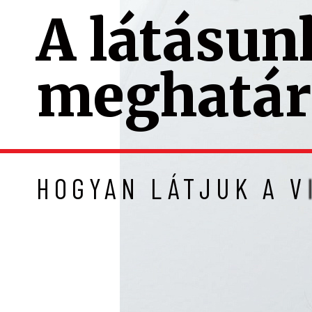
A
l
á
t
á
s
u
n
m
e
g
h
a
t
á
r
H
O
G
Y
A
N
L
Á
T
J
U
K
A
V