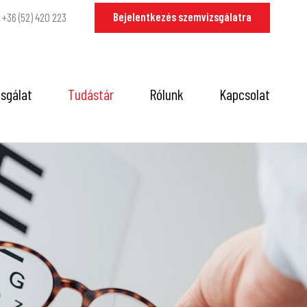
Bejelentkezés szemvizsgálatra
+36 (52) 420 223
sgálat
Tudástár
Rólunk
Kapcsolat