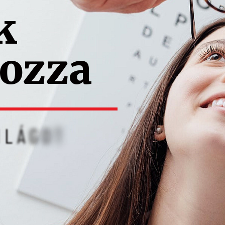
k
o
z
z
a
I
L
Á
G
O
T