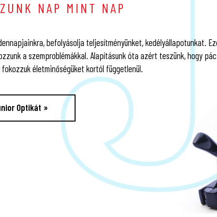
ZUNK NAP MINT NAP
ennapjainkra, befolyásolja teljesítményünket, kedélyállapotunkat. Ezé
ozzunk a szemproblémákkal. Alapításunk óta azért teszünk, hogy pá
l fokozzuk életminőségüket kortól függetlenül.
nior Optikát