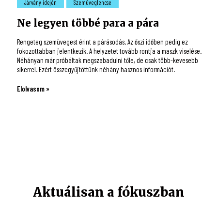
Járvány idején
Szemüveglencse
Ne legyen többé para a pára
Rengeteg szemüvegest érint a párásodás. Az őszi időben pedig ez
fokozottabban jelentkezik. A helyzetet tovább rontja a maszk viselése.
Néhányan már próbáltak megszabadulni tőle, de csak több-kevesebb
sikerrel. Ezért összegyűjtöttünk néhány hasznos információt.
Elolvasom »
Aktuálisan a fókuszban