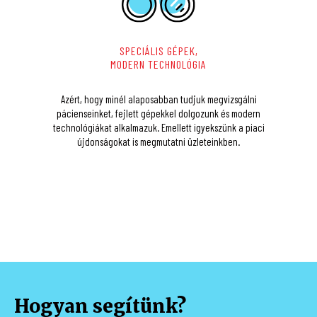
SPECIÁLIS GÉPEK,
MODERN TECHNOLÓGIA
Azért, hogy minél alaposabban tudjuk megvizsgálni
pácienseinket, fejlett gépekkel dolgozunk és modern
technológiákat alkalmazuk. Emellett igyekszünk a piaci
újdonságokat is megmutatni üzleteinkben.
3
Átvétel
A szemüvege elkészültéről telefonon vagy sms-ben
értesítjük, melyet üzletünkben tud átvenni nyitvatartási
időben.
Hogyan segítünk?