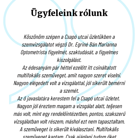
Szeretnék időpontot foglalni
Ügyfeleink rólunk
3
Átvétel
A szemüvege elkészültéről telefonon vagy sms-ben
Köszönöm szépen a Csapó utcai üzletükben a
értesítjük, melyet üzletünkben tud átvenni nyitvatartási
időben.
szemvizsgálatot végző Dr. Egriné Bán Marianna
Optometrista figyelmét, szaktudását, a figyelmes
kiszolgálást.
Nyitvatartásunkról bővebben
Az édesanyám pár héttel ezelőtt itt csináltatott
multifokális szemüveget, amit nagyon szeret viselni.
1
Nagyon elégedett volt a vizsgálattal, jól sikerült bemérni
Szemvizsgálat
a szemét.
Foglaljon időpontot szakmai szemvizsgálatunkra, ahol egy
Az ő javaslatára kerestem fel a Csapó utcai üzletet.
30 perces vizsgálat keretében felmérjük szemei állapotát.
Nagyon jól éreztem magam a vizsgálat alatt, teljesen
más volt, mint egy rendelőintézetben, pontos, szakszerű
Szeretnék időpontot foglalni
vizsgálatban volt részem, máshol ezt nem tapasztaltam.
A szemüveget is sikerült kiválasztani. Multifokális
szemüveget kaptam. Csak ajánlani tudom őket