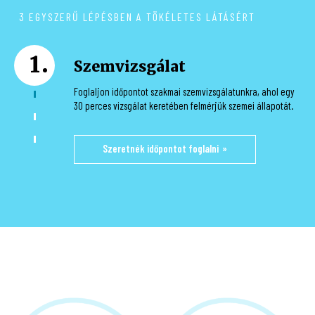
Nyitvatartásunkról bővebben
3 EGYSZERŰ LÉPÉSBEN A TÖKÉLETES LÁTÁSÉRT
1
Szemvizsgálat
Foglaljon időpontot szakmai szemvizsgálatunkra, ahol egy
30 perces vizsgálat keretében felmérjük szemei állapotát.
Szeretnék időpontot foglalni
2
Szemüvegválasztás
Amennyiben új szemüvegre lenne szüksége, a vizsgálatot
követően segítünk megtalálni a legmegfelelőbb keretet és
lencsét. Ezután a szemüveget továbbítjuk elkészítésre,
melyek elkészülési ideje átlagosan 1-2 hét.