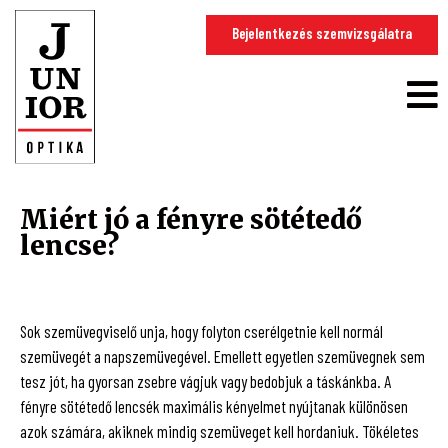
Bejelentkezés szemvizsgálatra
Miért jó a fényre sötétedő
lencse?
Sok szemüvegviselő unja, hogy folyton cserélgetnie kell normál
szemüvegét a napszemüvegével. Emellett egyetlen szemüvegnek sem
tesz jót, ha gyorsan zsebre vágjuk vagy bedobjuk a táskánkba. A
fényre sötétedő lencsék maximális kényelmet nyújtanak különösen
azok számára, akiknek mindig szemüveget kell hordaniuk. Tökéletes