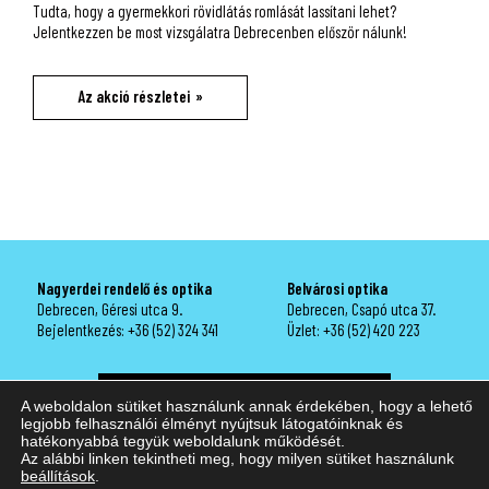
Tudta, hogy a gyermekkori rövidlátás romlását lassítani lehet?
Jelentkezzen be most vizsgálatra Debrecenben először nálunk!
Az akció részletei
Nagyerdei rendelő és optika
Belvárosi optika
Debrecen, Géresi utca 9.
Debrecen, Csapó utca 37.
Bejelentkezés:
+36 (52) 324 341
Üzlet:
+36 (52) 420 223
Bejelentkezés szemvizsgálatra
A weboldalon sütiket használunk annak érdekében, hogy a lehető
legjobb felhasználói élményt nyújtsuk látogatóinknak és
hatékonyabbá tegyük weboldalunk működését.
Az alábbi linken tekintheti meg, hogy milyen sütiket használunk
Copyright. 2019 Junior Optika.
beállítások
.
Impresszum
Süti beállítások
Adatvédelem