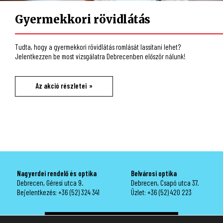
Gyermekkori rövidlátás
Tudta, hogy a gyermekkori rövidlátás romlását lassítani lehet?
Jelentkezzen be most vizsgálatra Debrecenben először nálunk!
Az akció részletei
Nagyerdei rendelő és optika
Belvárosi optika
Debrecen, Géresi utca 9.
Debrecen, Csapó utca 37.
Bejelentkezés:
+36 (52) 324 341
Üzlet:
+36 (52) 420 223
Bejelentkezés szemvizsgálatra